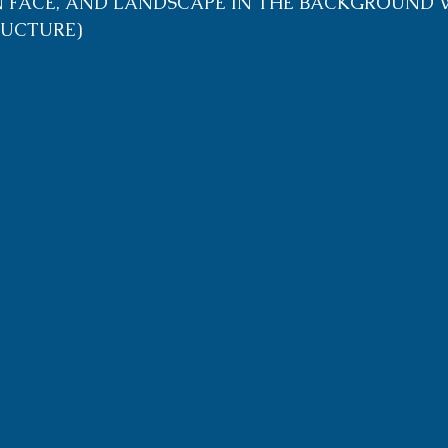
N FACE, AND LANDSCAPE IN THE BACKGROUND 
UCTURE)