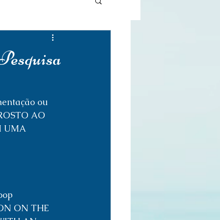
 Pesquisa
ntação ou 
ROSTO AO 
M UMA 
oop 
ON ON THE 