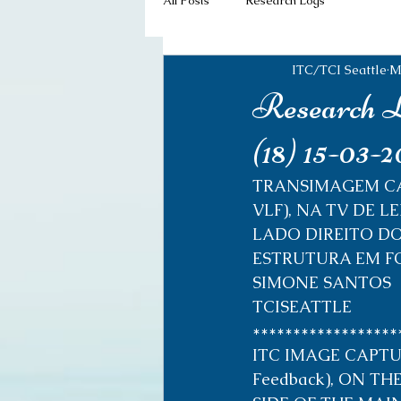
All Posts
Research Logs
ITC/TCI Seattle
M
Research Lo
(18) 15-03-2
TRANSIMAGEM CAP
VLF), NA TV DE 
LADO DIREITO DO
ESTRUTURA EM F
SIMONE SANTOS
TCISEATTLE
******************
ITC IMAGE CAPTUR
Feedback), ON T