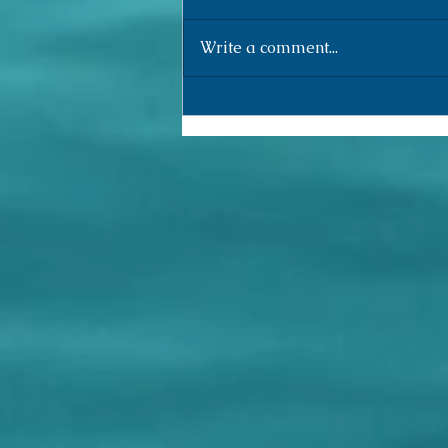
Write a comment...
Research Log (155) /Registro de
Pesquisa (155)