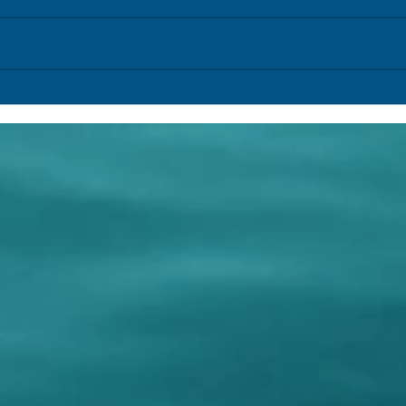
Research Log (154) /Registro de
Resea
Pesquisa (154)
Pesqu