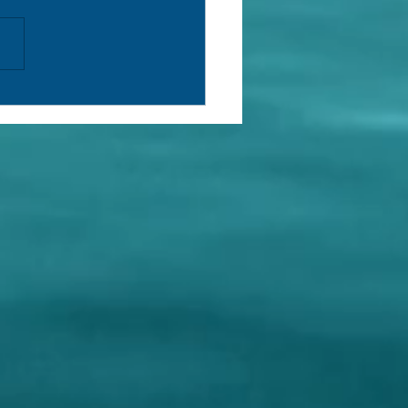
rch Log (153) /Registro de
isa (153)