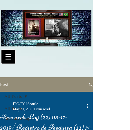
Post
All Posts
ITC/TCI Seattle
All Posts
May 11, 2021
1 min read
Research Log (22) 03-17-
Research Logs
2019/Registro de Pesquisa (22) 17-