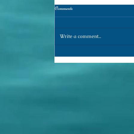
Comments
Write a comment...
Research Log (155) /Registro de
Pesquisa (155)