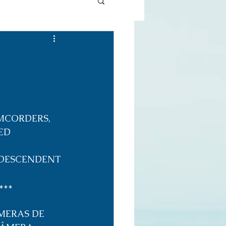
MCORDERS, 
ED 
 DESCENDENT 
***
MERAS DE 