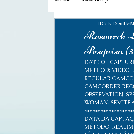
All Posts
Research Logs
ITC/TCI Seattle
M
Research Lo
Pesquisa (3
DATE OF CAPTURE:
METHOD: VIDEO L
REGULAR CAMCOR
CAMCORDER REC
OBSERVATION: S
WOMAN. SEMITRA
******************
DATA DA CAPTAÇÃ
MÉTODO: REALIM