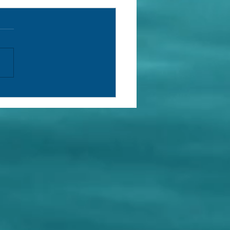
rch Log (153) /Registro de
isa (153)