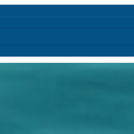
Research Log (154) /Registro de
Resea
Pesquisa (154)
Pesqu